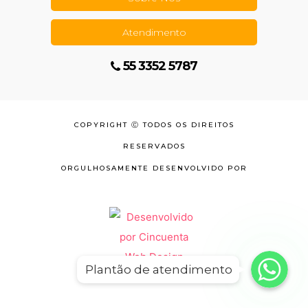
Atendimento
55 3352 5787
COPYRIGHT Ⓒ TODOS OS DIREITOS
RESERVADOS
ORGULHOSAMENTE DESENVOLVIDO POR
WhatsApp
WhatsApp
Plantão de atendimento
WhatsApp